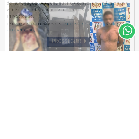
de navegação. Ao continuar o acesso, entendemos que
você concorda com nossos Termos de Uso e
Privacidade.
PARA MAIS INFORMAÇÕES,
ACESSE NOSSOS TERMOS
CLICANDO AQUI
PROSSEGUIR
OCORRÊNCIA POLICIAL
HOMEM É PRESO AO LADO DO CORPO
DA VÍTIMA APÓS HOMICÍDIO EM ÁREA
RURAL DE...
Saiba Mais