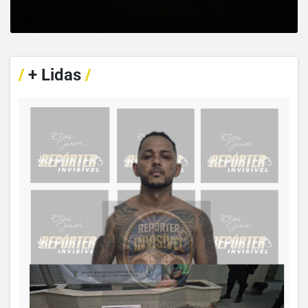
/
+ Lidas
/