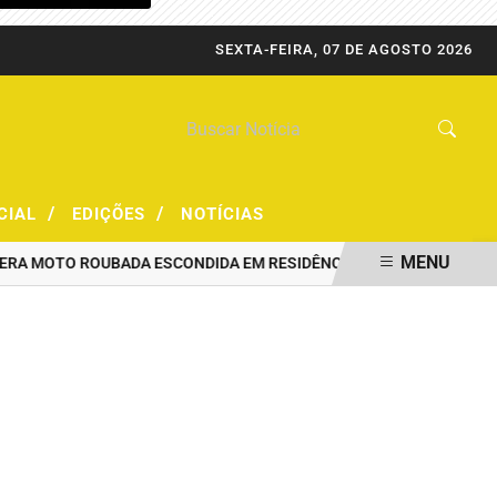
SEXTA-FEIRA, 07 DE AGOSTO 2026
/
/
CIAL
EDIÇÕES
NOTÍCIAS
MENU
OTO ROUBADA ESCONDIDA EM RESIDÊNCIA
PRF CAPTURA FORAGID