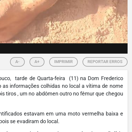
A-
A+
IMPRIMIR
REPORTAR ERROS
ouco, tarde de Quarta-feira (11) na Dom Frederico
 as informações colhidas no local a vítima de nome
ois tiros , um no abdômen outro no fêmur que chegou
entificados estavam em uma moto vermelha baixa e
pois se evadiram do local.