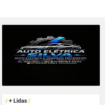
/
+ Lidas
/