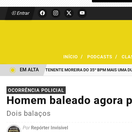
Entrar
/
/
INÍCIO
PODCASTS
CLA
EM ALTA
O COMANDO DO TENENTE MOREIRA DO 35º BPM MAIS UMA DUPLA P
OCORRÊNCIA POLICIAL
Homem baleado agora p
Dois balaços
Por
Repórter Invisível