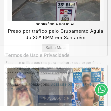
OCORRÊNCIA POLICIAL
Preso por tráfico pelo Grupamento Aguia
do 35º BPM em Santarém
Saiba Mais
Termos de Uso e Privacidade
Esse site utiliza cookies para melhorar sua experiência
de navegação. Ao continuar o acesso, entendemos que
você concorda com nossos Termos de Uso e
Privacidade.
PARA MAIS INFORMAÇÕES,
ACESSE NOSSOS TERMOS
CLICANDO AQUI
PROSSEGUIR