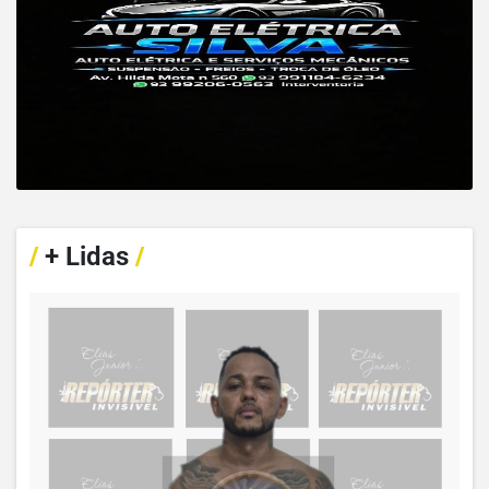
/
+ Lidas
/