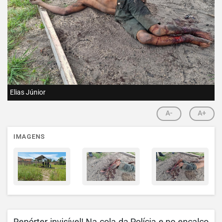
Elias Júnior
A-
A+
IMAGENS