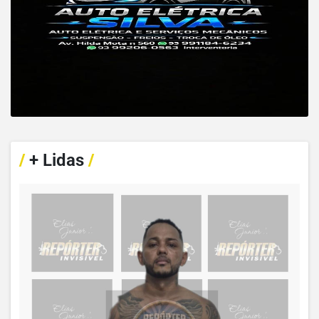
/
+ Lidas
/