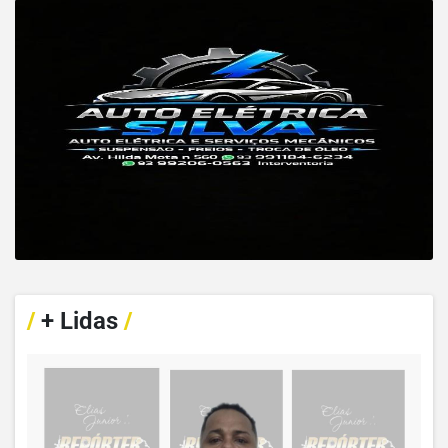
/
+ Lidas
/