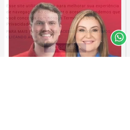
Esse site utiliza cookies para melhorar sua experiência
de navegação. Ao continuar o acesso, entendemos que
você concorda com nossos Termos de Uso e
Privacidade.
PARA MAIS INFORMAÇÕES,
ACESSE NOSSOS TERMOS
CLICANDO AQUI
PROSSEGUIR
POLÍTICA
Acabou de se enterrar de vez
Saiba Mais