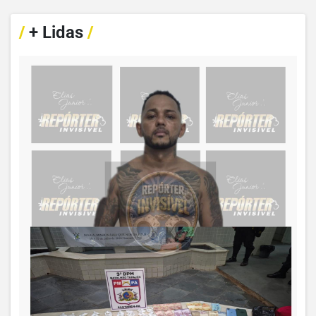
/
+ Lidas
/