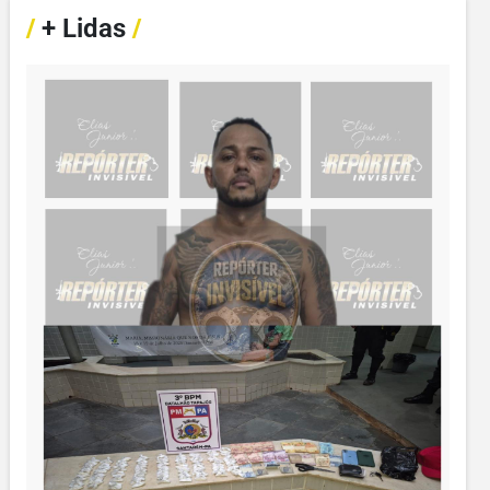
/
+ Lidas
/