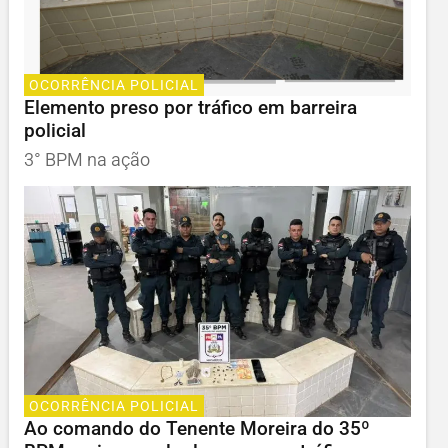
OCORRÊNCIA POLICIAL
Elemento preso por tráfico em barreira
policial
3° BPM na ação
OCORRÊNCIA POLICIAL
Ao comando do Tenente Moreira do 35º