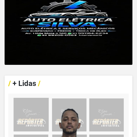
/
+ Lidas
/