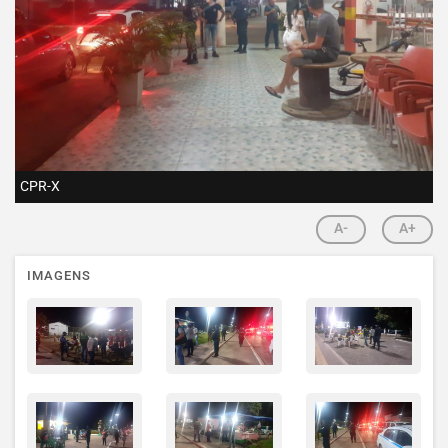
CPR-X
A-
A+
IMAGENS