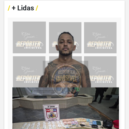
/
+ Lidas
/