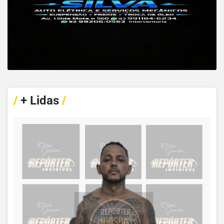
/
+ Lidas
/