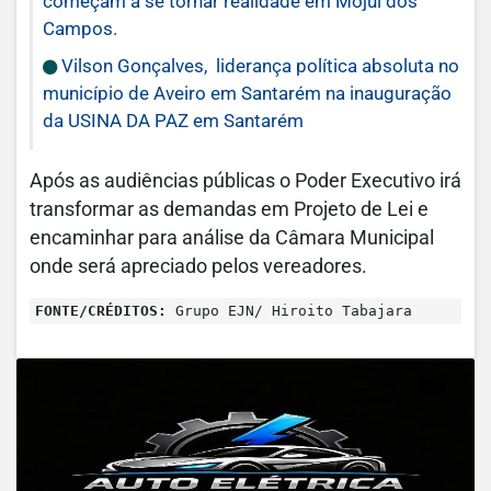
começam a se tornar realidade em Mojuí dos
Campos.
Vilson Gonçalves, liderança política absoluta no
município de Aveiro em Santarém na inauguração
da USINA DA PAZ em Santarém
Após as audiências públicas o Poder Executivo irá
transformar as demandas em Projeto de Lei e
encaminhar para análise da Câmara Municipal
onde será apreciado pelos vereadores.
FONTE/CRÉDITOS:
Grupo EJN/ Hiroito Tabajara