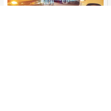
ACIDENTES
Acidente fatal com duas mortes
Saiba Mais
MAIS POSTAGENS
Não possui uma conta?