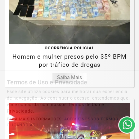
OCORRÊNCIA POLICIAL
Homem e mulher presos pelo 35º BPM
por tráfico de drogas
Saiba Mais
Termos de Uso e Privacidade
Esse site utiliza cookies para melhorar sua experiência
de navegação. Ao continuar o acesso, entendemos que
você concorda com nossos Termos de Uso e
Privacidade.
PARA MAIS INFORMAÇÕES,
ACESSE NOSSOS TERMOS
CLICANDO AQUI
PROSSEGUIR