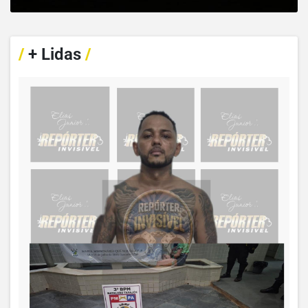
/
+ Lidas
/