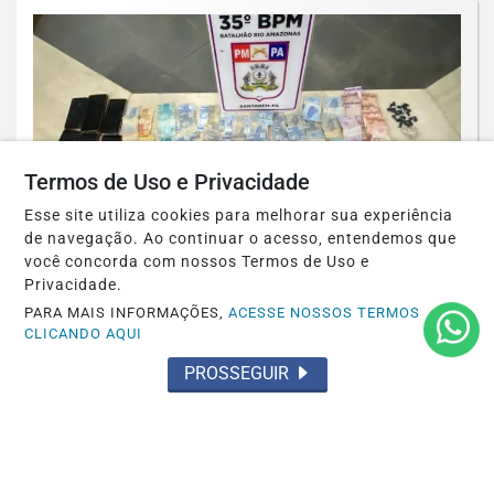
Termos de Uso e Privacidade
Esse site utiliza cookies para melhorar sua experiência
de navegação. Ao continuar o acesso, entendemos que
você concorda com nossos Termos de Uso e
Privacidade.
OCORRÊNCIA POLICIAL
Homem e mulher presos pelo 35º BPM
PARA MAIS INFORMAÇÕES,
ACESSE NOSSOS TERMOS
CLICANDO AQUI
por tráfico de drogas
PROSSEGUIR
Saiba Mais