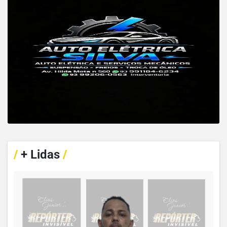
/
+ Lidas
/